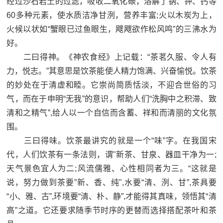
经过沙石岩土的过滤，吸收二氧化碳，溶解了钠、钾、钙等
60多种元素，使水质洁净甘洌，营养丰富;火以木炭为上，
火候以状如“蟹眼已过鱼眼生，飕飕欲作松风鸣”的三沸水为
好。
二曰得神。《神农食经》上记载：“茶茗久服、令人有
力，悦志。”其意思是饮茶能使人精力饱满、兴奋愉悦。饮茶
的妙处在于清虚和睦。它崇尚简质恬淡，不迎合世俗的习
气，而在于申明“无我”的意识，帮助人们“洗胸中之积滞、致
清和之精气”,给人以一个自信而含蓄、祥和而清丽的文化氛
围。
三曰得味。饮茶最讲究的就是一个“味”字。在我国宋
代，人们饮茶有一条法则，谓"新茶、甘泉、器皿干净为一;
天气景色宜人为二;风流儒雅、心性相同者为三。“这就是
说，努力做到茶要”新、香、纯",水要“清、洌、甘”,茶具要
“小、雅、古”,环境要“清、朴、静”,才能得其真味，领悟其“清
高”之道。它还要求随季节时序的更替而选择搭配茶叶和茶