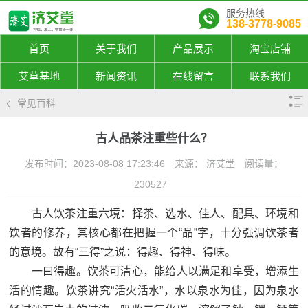
服务热线
138-3778-9085
首页
关于我们
产品展示
淘宝店铺
艾草基地
新闻资讯
在线留言
联系我们
常见百科
古人品茶注重些什么？
发布时间：2023-08-08 17:23:46
来源： 济艾堂
阅读量：
230527
古人饮茶注重六境：择茶、选水、佳人、配具、环境和
饮者的修养，其核心都在把握一个“品”字，十分强调饮茶者
的意境。故有“三得”之说：得趣、得神、得味。
一曰得趣。饮茶可清心，能给人以满足和享受，增添生
活的情趣。饮茶讲究“活火活水”，水以泉水为佳，因为泉水