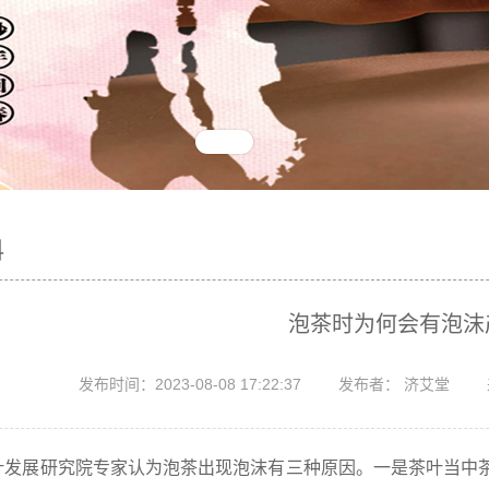
科
泡茶时为何会有泡沫
发布时间：2023-08-08 17:22:37
发布者： 济艾堂
发展研究院专家认为泡茶出现泡沫有三种原因。一是茶叶当中茶