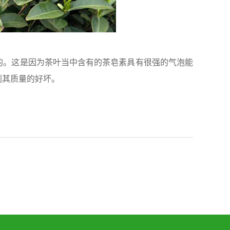
。这是因为茶叶当中含有的茶皂素具有很强的气泡能
别其质量的好坏。