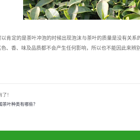
肯定的是茶叶冲泡的时候出现泡沫与茶叶的质量是没有关系的
其色、香、味及品质都不会产生任何影响，所以也不能因此来辨
有了！
国茶叶种类有哪些？